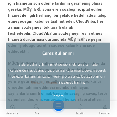
için hizmetin son ödeme tarihinin geçmemiş olması
gerekir. MÜŞTERİ, sona eren sözleşme, iptal edilen
hizmet ile ilgili herhangi bir şekilde bedel iadesi talep
etmeyeceğini kabul ve taahhüt eder. CloudViba, her
zaman sözleşmeyi tek taraflı olarak
feshedebilir. CloudViba’un sözleşmeyi fesih etmesi,
hizmeti durdurması durumunda MÜŞTERİ’ye peşin
ödemiş olduğu ücretin sadece kalan kısmı iade
edilecektir.
Çerez Kullanımı
MÜCBİR SEBEP Tarafların kontrolü ve iradesi dışında
Sizlere daha iyi bir hizmet sunabilmek için sitemizde
gelişen ve makul denetim gücü dışında kalan ve
çerezlerden faydalanıyoruz. Sitemizi kullanmaya devam ederek
tarafların işbu sözleşme ile yüklendiği borçlarını
çerezleri kullanmamıza izin vermiş olursunuz. Detaylı bilgi için
yerine getirmelerini engelleyici ve/veya geciktirici
Çerez Politikamızı
inceleyebilirsiniz.
önceden tahmin edilmesi mümkün olmayan,
sayılanlarla sınırlı olmak kaydı ile savaş, iç savaş, terör
Tamam
eylemleri, deprem, yangın, sel benzeri tabi afetlerin
meydana gelmesi mücbir sebep olarak
değerlendirilecektir. Taraflardan biri, bir mücbir sebep
Menü
Anasayfa
Ara
Sepetim
Hesabım