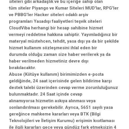
siteleri gibi arkadaşlık ve bu içeriğe sahip olan
tüm siteler Piyango ve Kumar Siteleri MUD'lar, RPG'ler
ve PBBG'ler Hacker siteleri odaklı arşiv
programları Yasadışı faaliyetleri teşvik siteleri
CloudViba herhangi bir hesap sahibine hizmet
vermeyi reddetme hakkına sahiptir. Yayımladığınız bir
materyal müstehcen, tehdit, yasa dışı ya da bir şekilde
hizmet kullanım sözleşmesini ihlal eden bir
durumda olduğu zaman size haber verilerek ya da
haber verilmeden hizmetiniz devre dışı
bırakılacaktır.
Abuse (Kötüye kullanım) birimimizden e-posta
geldiğinde, 24 saat içerisinde gelen bildirime karşı
destek talebi üzerinden cevap verme zorunluluğunuz
bulunmaktadır. 24 Saat içinde cevap
alınamıyorsa hizmetin askıya alınması veya
sonlandırılması gerekebilir. Ayrıca, 5651 sayılı yasa
gereğince mahkeme kararları veya BTK (Bilgi
Teknolojileri ve İletişim Kurumu) erişimin kısıtlaması
ile ilgili kararları gece veya gündüz fark etmeksizin 4