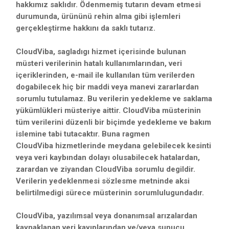
hakkımız saklıdır. Ödenmemiş tutarın devam etmesi
durumunda, ürününü rehin alma gibi işlemleri
gerçekleştirme hakkını da saklı tutarız.
CloudViba, sagladıgı hizmet içerisinde bulunan
müsteri verilerinin hatalı kullanımlarından, veri
içeriklerinden, e-mail ile kullanılan tüm verilerden
dogabilecek hiç bir maddi veya manevi zararlardan
sorumlu tutulamaz. Bu verilerin yedekleme ve saklama
yükümlükleri müsteriye aittir. CloudViba müsterinin
tüm verilerini düzenli bir biçimde yedekleme ve bakım
islemine tabi tutacaktır. Buna ragmen
CloudViba hizmetlerinde meydana gelebilecek kesinti
veya veri kaybından dolayı olusabilecek hatalardan,
zarardan ve ziyandan CloudViba sorumlu degildir.
Verilerin yedeklenmesi sözlesme metninde aksi
belirtilmedigi sürece müsterinin sorumlulugundadır.
CloudViba, yazılımsal veya donanımsal arızalardan
kaynaklanan veri kayıplarından ve/veya sunucu