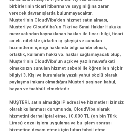
birbirlerinin ticari itibarına ve saygınlığına zarar
verecek davranışlarda bulunmayacaktır.
Müşteri’nin CloudViba’den hizmet satın alması,
Müşteri’ye CloudViba’un Fikri ve Sınai Haklar Hukuku
mevzuatından kaynaklanan hakları ile ticari bilgi, ticari
sır vb. nitelikte şirketin iç işleyişi ve sunulan
hizmetlerin içeriği hakkında bilgi sahibi olmak,
ortaklık, kullanım hakkı vb. haklar sağlamayacak olup,
Müşteri’nin CloudViba’un açık ve yazılı muvafakati
olmaksızın sunulan hizmet sebebi ile öğrenilen hiçbir
bilgiyi 3. Kişi ve kurumlarla yazılı yahut sözlü olarak
paylaşma imkanı olmadığını Müşteri peşinen kabul,
beyan ve taahhüt etmektedir.
MÜŞTERİ, satın almadığı IP adresi ve hizmetleri izinsiz
olarak kullanması durumunda, CloudViba olarak
hizmetini derhal iptal etme, 10.000 TL (on bin Türk
Lirası) cezai işlem uygulama ve bu işlem sonrası
hizmetine devam etmek için tutarı tahsil etme