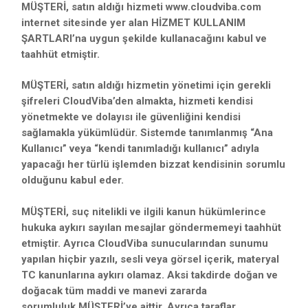
MÜŞTERİ, satın aldığı hizmeti www.cloudviba.com
internet sitesinde yer alan HİZMET KULLANIM
ŞARTLARI’na uygun şekilde kullanacağını kabul ve
taahhüt etmiştir.
MÜŞTERİ, satın aldığı hizmetin yönetimi için gerekli
şifreleri CloudViba’den almakta, hizmeti kendisi
yönetmekte ve dolayısı ile güvenliğini kendisi
sağlamakla yükümlüdür. Sistemde tanımlanmış “Ana
Kullanıcı” veya “kendi tanımladığı kullanıcı” adıyla
yapacağı her türlü işlemden bizzat kendisinin sorumlu
olduğunu kabul eder.
MÜŞTERİ, suç nitelikli ve ilgili kanun hükümlerince
hukuka aykırı sayılan mesajlar göndermemeyi taahhüt
etmiştir. Ayrıca CloudViba sunucularından sunumu
yapılan hiçbir yazılı, sesli veya görsel içerik, materyal
TC kanunlarına aykırı olamaz. Aksi takdirde doğan ve
doğacak tüm maddi ve manevi zararda
sorumluluk MÜŞTERİ’ye aittir. Ayrıca taraflar