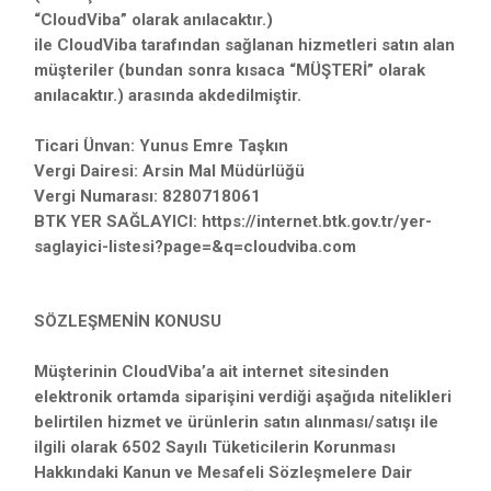
“CloudViba” olarak anılacaktır.)
ile CloudViba tarafından sağlanan hizmetleri satın alan
müşteriler (bundan sonra kısaca “MÜŞTERİ” olarak
anılacaktır.) arasında akdedilmiştir.
Ticari Ünvan: Yunus Emre Taşkın
Vergi Dairesi: Arsin Mal Müdürlüğü
Vergi Numarası: 8280718061
BTK YER SAĞLAYICI:
https://internet.btk.gov.tr/yer-
saglayici-listesi?page=&q=cloudviba.com
SÖZLEŞMENİN KONUSU
Müşterinin CloudViba’a ait internet sitesinden
elektronik ortamda siparişini verdiği aşağıda nitelikleri
belirtilen hizmet ve ürünlerin satın alınması/satışı ile
ilgili olarak 6502 Sayılı Tüketicilerin Korunması
Hakkındaki Kanun ve Mesafeli Sözleşmelere Dair