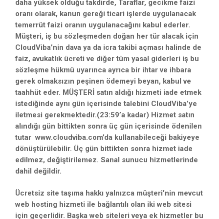
daha yüksek olduğu takdirde, Taraflar, gecikme faizi
oranı olarak, kanun gereği ticari işlerde uygulanacak
temerrüt faizi oranın uygulanacağını kabul ederler.
Müşteri, iş bu sözleşmeden doğan her tür alacak için
CloudViba’nin dava ya da icra takibi açması halinde de
faiz, avukatlık ücreti ve diğer tüm yasal giderleri iş bu
sözleşme hükmü uyarınca ayrıca bir ihtar ve ihbara
gerek olmaksızın peşinen ödemeyi beyan, kabul ve
taahhüt eder. MÜŞTERİ satın aldığı hizmeti iade etmek
istediğinde aynı gün içerisinde talebini CloudViba’ye
iletmesi gerekmektedir.(23:59’a kadar) Hizmet satın
alındığı gün bittikten sonra üç gün içerisinde ödenilen
tutar www.cloudviba.com’da kullanabileceği bakiyeye
dönüştürülebilir. Üç gün bittikten sonra hizmet iade
edilmez, değiştirilemez. Sanal sunucu hizmetlerinde
dahil değildir.
Ücretsiz site taşıma hakkı yalnızca müşteri'nin mevcut
web hosting hizmeti ile bağlantılı olan iki web sitesi
için geçerlidir. Başka web siteleri veya ek hizmetler bu