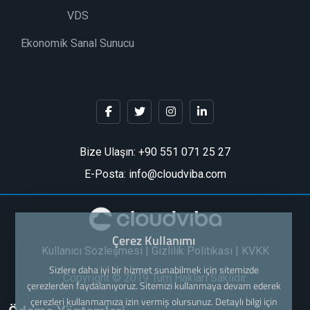
VDS
Ekonomik Sanal Sunucu
Bize Ulaşın:
+90 551 071 25 27
E-Posta: info@cloudviba.com
Çerez Kullanımı
Kullanıcı Sözleşmesi
|
Gizlilik Politikası
|
KVKK
Sizlere daha iyi bir hizmet sunabilmek için sitemizde
Copyright © 2019 Tüm Hakları Saklıdır.
çerezlerden faydalanıyoruz. Sitemizi kullanmaya devam ederek
çerezleri kullanmamıza izin vermiş olursunuz. Detaylı bilgi için